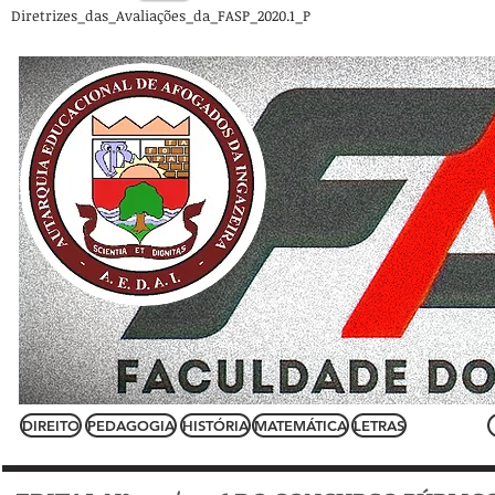
Diretrizes_das_Avaliações_da_FASP_2020.1_P
INÍCIO
AEDAI/FASP
DOCUMENTOS
DIREITO
PEDAGOGIA
HISTÓRIA
MATEMÁTICA
LETRAS